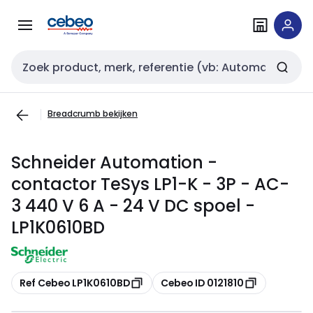
Overslaan
Overslaan
naar
naar
navigatie
inhoud
Zoekveld invoer
Breadcrumb bekijken
Schneider Automation -
contactor TeSys LP1-K - 3P - AC-
3 440 V 6 A - 24 V DC spoel -
LP1K0610BD
Kopiëren
Kopiëren
Ref Cebeo LP1K0610BD
Cebeo ID 0121810