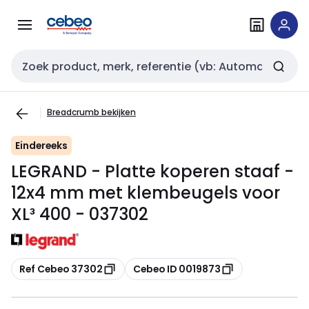
Overslaan
Overslaan
naar
naar
navigatie
inhoud
Zoekveld invoer
Breadcrumb bekijken
Eindereeks
LEGRAND - Platte koperen staaf -
12x4 mm met klembeugels voor
XL³ 400 - 037302
Kopiëren
Kopiëren
Ref Cebeo 37302
Cebeo ID 0019873