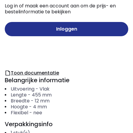
Log in of maak een account aan om de prijs- en
bestelinformatie te bekijken
Inloggen
Toon documentatie
Belangrijke informatie
Uitvoering
-
Vlak
Lengte
-
455
mm
Breedte
-
12
mm
Hoogte
-
4
mm
Flexibel
-
nee
Verpakkingsinfo
1
stuk(s)