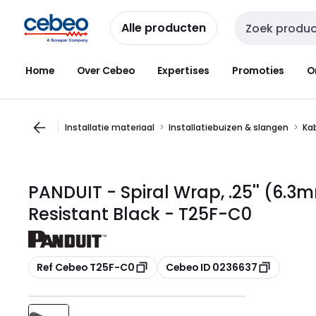
Overslaan
Overslaan
naar
naar
Alle producten
Zoekveld invoer
navigatie
inhoud
Home
Over Cebeo
Expertises
Promoties
O
Installatie materiaal
Installatiebuizen & slangen
Ka
PANDUIT - Spiral Wrap, .25'' (6.3m
Resistant Black - T25F-C0
Kopiëren
Kopiëren
Ref Cebeo T25F-C0
Cebeo ID 0236637