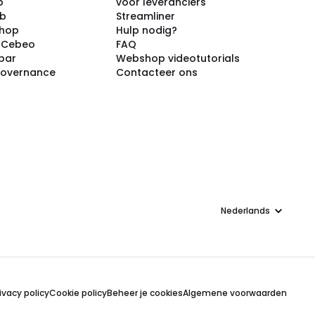
p
voor leveranciers
ub
Streamliner
shop
Hulp nodig?
j Cebeo
FAQ
par
Webshop videotutorials
Governance
Contacteer ons
Taal
ivacy policy
Cookie policy
Beheer je cookies
Algemene voorwaarden