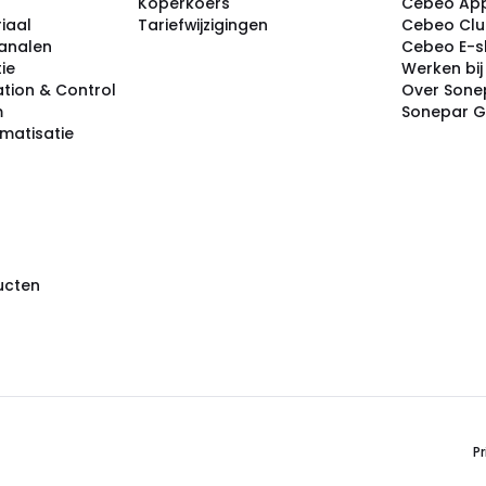
Koperkoers
Cebeo Ap
iaal
Tariefwijzigingen
Cebeo Cl
analen
Cebeo E-
tie
Werken bi
tion & Control
Over Sone
m
Sonepar 
omatisatie
ducten
Pr