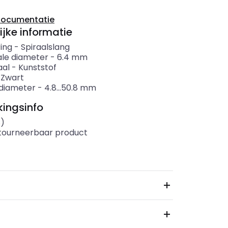
documentatie
ijke informatie
ing
-
Spiraalslang
le diameter
-
6.4
mm
aal
-
Kunststof
-
Zwart
diameter
-
4.8...50.8
mm
ingsinfo
s)
etourneerbaar product