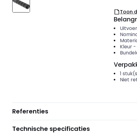
Toon 
Belangr
Uitvoer
Nomina
Materi
Kleur
Bundel
Verpakk
1
stuk(
Niet r
Referenties
Technische specificaties