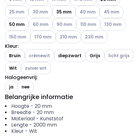
Andere varianten (Huidige combinatie niet mogelijk)
Andere varianten (Huidige combinatie niet mogelijk
Andere varianten (Huidige co
Andere varianten (
25 mm
30 mm
35 mm
40 mm
45 mm
Andere varianten (Huidige combinatie niet mogelij
Andere varianten (Huidige combinatie ni
Andere varianten (Huidige co
Andere varianten 
50 mm
60 mm
90 mm
110 mm
130 mm
Andere varianten (Huidige combinatie niet mogelijk)
Andere varianten (Huidige combinatie niet mogelij
Andere varianten (Huidige combinatie 
Andere varianten (Huidige 
150 mm
170 mm
210 mm
230 mm
Kleur
:
Andere varianten (Huidige combinatie niet mogelijk)
Andere variante
Bruin
crèmewit
diepzwart
Grijs
licht grijs
Andere varianten (Huidige combinatie niet mogelijk)
Wit
zuiver wit
Halogeenvrij
:
ja
nee
Belangrijke informatie
Hoogte
-
20
mm
Breedte
-
20
mm
Materiaal
-
Kunststof
Lengte
-
2000
mm
Kleur
-
Wit