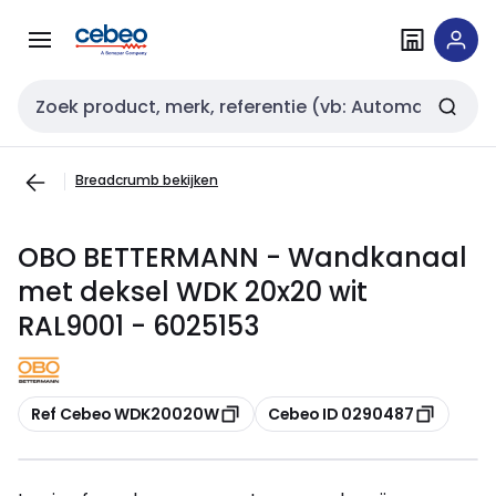
Overslaan
Overslaan
naar
naar
navigatie
inhoud
Zoekveld invoer
Breadcrumb bekijken
OBO BETTERMANN - Wandkanaal
met deksel WDK 20x20 wit
RAL9001 - 6025153
Kopiëren
Kopiëren
Ref Cebeo WDK20020W
Cebeo ID 0290487