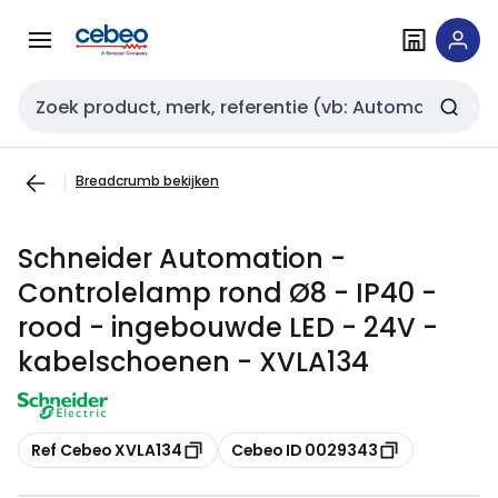
Overslaan
Overslaan
naar
naar
navigatie
inhoud
Zoekveld invoer
Breadcrumb bekijken
Schneider Automation -
Controlelamp rond Ø8 - IP40 -
rood - ingebouwde LED - 24V -
kabelschoenen - XVLA134
Kopiëren
Kopiëren
Ref Cebeo XVLA134
Cebeo ID 0029343