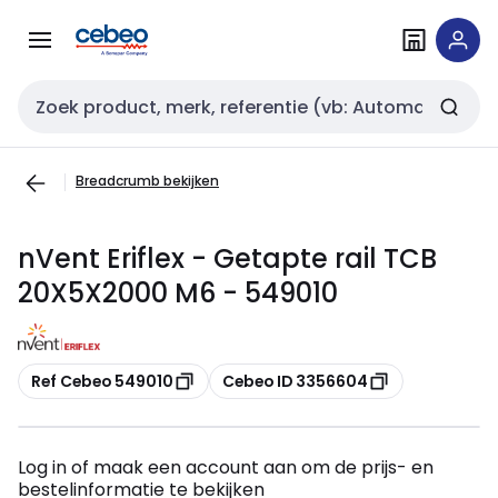
Overslaan
Overslaan
naar
naar
navigatie
inhoud
Zoekveld invoer
Breadcrumb bekijken
nVent Eriflex - Getapte rail TCB
20X5X2000 M6 - 549010
Kopiëren
Kopiëren
Ref Cebeo 549010
Cebeo ID 3356604
Log in of maak een account aan om de prijs- en
bestelinformatie te bekijken