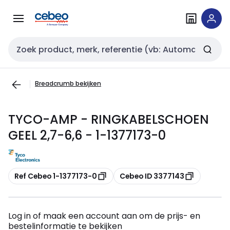
Overslaan
Overslaan
naar
naar
navigatie
inhoud
Zoekveld invoer
Breadcrumb bekijken
TYCO-AMP - RINGKABELSCHOEN
GEEL 2,7-6,6 - 1-1377173-0
Kopiëren
Kopiëren
Ref Cebeo 1-1377173-0
Cebeo ID 3377143
Log in of maak een account aan om de prijs- en
bestelinformatie te bekijken