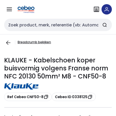
Overslaan
Overslaan
naar
naar
navigatie
inhoud
Zoekveld invoer
Breadcrumb bekijken
KLAUKE - Kabelschoen koper
buisvormig volgens Franse norm
NFC 20130 50mm² M8 - CNF50-8
Kopiëren
Kopiëren
Ref Cebeo CNF50-8
Cebeo ID 0338125