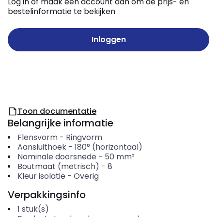
Log in of maak een account aan om de prijs- en
bestelinformatie te bekijken
Inloggen
Toon documentatie
Belangrijke informatie
Flensvorm
-
Ringvorm
Aansluithoek
-
180° (horizontaal)
Nominale doorsnede
-
50
mm²
Boutmaat (metrisch)
-
8
Kleur isolatie
-
Overig
Verpakkingsinfo
1
stuk(s)