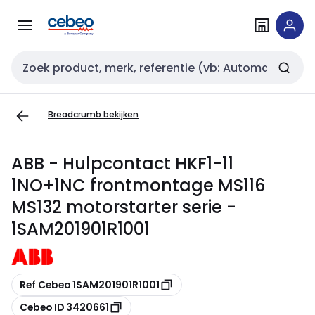
Overslaan
Overslaan
naar
naar
navigatie
inhoud
Zoekveld invoer
Breadcrumb bekijken
ABB - Hulpcontact HKF1-11
1NO+1NC frontmontage MS116
MS132 motorstarter serie -
1SAM201901R1001
Kopiëren
Ref Cebeo 1SAM201901R1001
Kopiëren
Cebeo ID 3420661