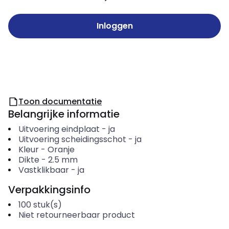
Inloggen
Toon documentatie
Belangrijke informatie
Uitvoering eindplaat
-
ja
Uitvoering scheidingsschot
-
ja
Kleur
-
Oranje
Dikte
-
2.5
mm
Vastklikbaar
-
ja
Verpakkingsinfo
100
stuk(s)
Niet retourneerbaar product