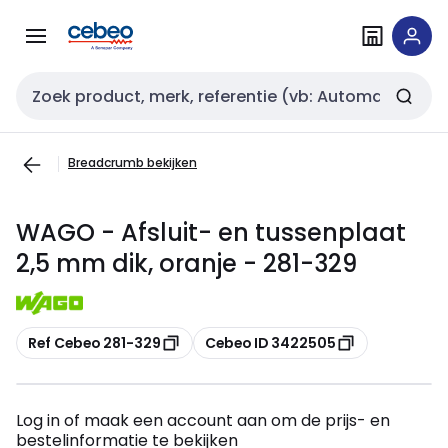
Overslaan
Overslaan
naar
naar
navigatie
inhoud
Zoekveld invoer
Breadcrumb bekijken
WAGO - Afsluit- en tussenplaat
2,5 mm dik, oranje - 281-329
Kopiëren
Kopiëren
Ref Cebeo 281-329
Cebeo ID 3422505
Log in of maak een account aan om de prijs- en
bestelinformatie te bekijken