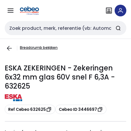
Overslaan
Overslaan
naar
naar
navigatie
inhoud
Zoekveld invoer
Breadcrumb bekijken
ESKA ZEKERINGEN - Zekeringen
6x32 mm glas 60V snel F 6,3A -
632625
Kopiëren
Kopiëren
Ref Cebeo 632625
Cebeo ID 3446697