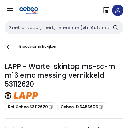
Overslaan
Overslaan
naar
naar
navigatie
inhoud
Zoekveld invoer
Breadcrumb bekijken
LAPP - Wartel skintop ms-sc-m
m16 emc messing vernikkeld -
53112620
Kopiëren
Kopiëren
Ref Cebeo 53112620
Cebeo ID 3456603