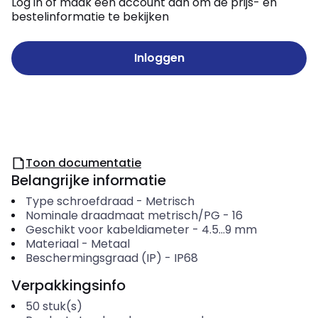
Log in of maak een account aan om de prijs- en
bestelinformatie te bekijken
Inloggen
Toon documentatie
Belangrijke informatie
Type schroefdraad
-
Metrisch
Nominale draadmaat metrisch/PG
-
16
Geschikt voor kabeldiameter
-
4.5...9
mm
Materiaal
-
Metaal
Beschermingsgraad (IP)
-
IP68
Verpakkingsinfo
50
stuk(s)