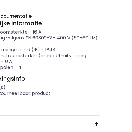
documentatie
ijke informatie
roomsterkte
-
16
A
ng volgens EN 60309-2
-
400 V (50+60 Hz)
rmingsgraad (IP)
-
IP44
-stroomsterkte (indien UL-uitvoering
-
0
A
 polen
-
4
ingsinfo
(s)
etourneerbaar product