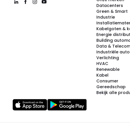
Datacenters
Green & Smart
Industrie
Installatiemater
Kabelgoten & k
Energie distribu
Building automa
Data & Teleco
Industriële aut
Verlichting
HVAC
Renewable
Kabel
Consumer
Gereedschap
Bekijk alle pro