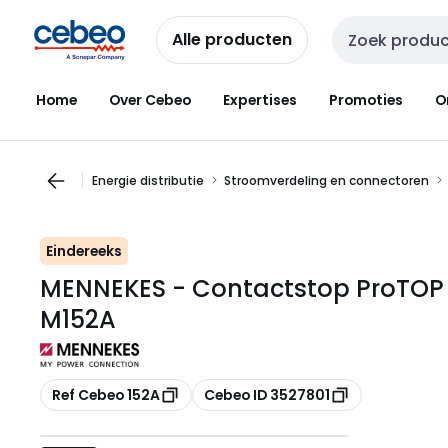
Overslaan
Overslaan
naar
naar
Alle producten
Zoekveld invoer
navigatie
inhoud
Home
Over Cebeo
Expertises
Promoties
O
Energie distributie
Stroomverdeling en connectoren
Eindereeks
MENNEKES - Contactstop ProTOP 
M152A
Kopiëren
Kopiëren
Ref Cebeo 152A
Cebeo ID 3527801