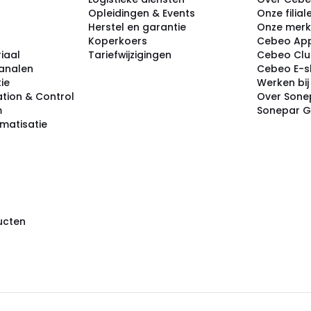
Opleidingen & Events
Onze filial
Herstel en garantie
Onze mer
Koperkoers
Cebeo Ap
iaal
Tariefwijzigingen
Cebeo Cl
analen
Cebeo E-
tie
Werken bi
tion & Control
Over Sone
m
Sonepar 
omatisatie
ducten