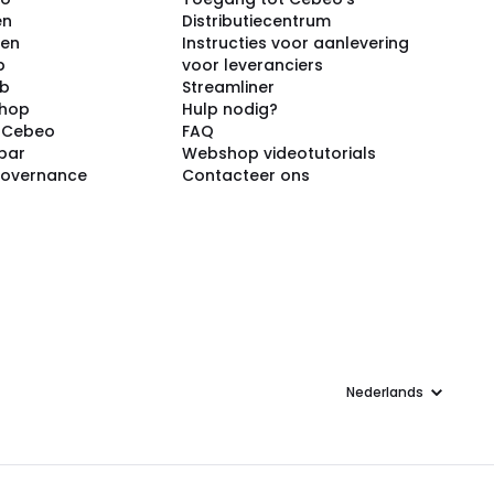
en
Distributiecentrum
ken
Instructies voor aanlevering
p
voor leveranciers
ub
Streamliner
shop
Hulp nodig?
j Cebeo
FAQ
par
Webshop videotutorials
Governance
Contacteer ons
Taal