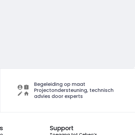
Begeleiding op maat
Projectondersteuning, technisch
advies door experts
s
Support
eo
Toegang tot Cebeo’s