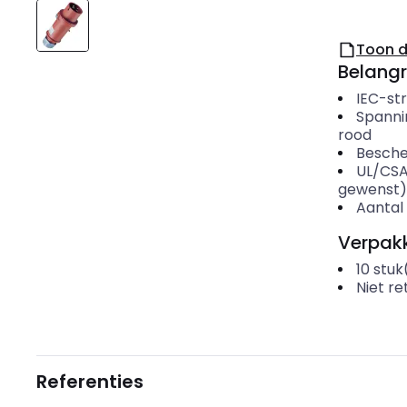
Toon 
Belangr
IEC-st
Spanni
rood
Besche
UL/CSA
gewenst)
Aantal
Verpakk
10
stuk
Niet r
Referenties