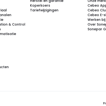
Herstel en garantie
Onze mer
Koperkoers
Cebeo Ap
iaal
Tariefwijzigingen
Cebeo Cl
analen
Cebeo E-
tie
Werken bi
tion & Control
Over Sone
m
Sonepar 
omatisatie
ducten
Pr