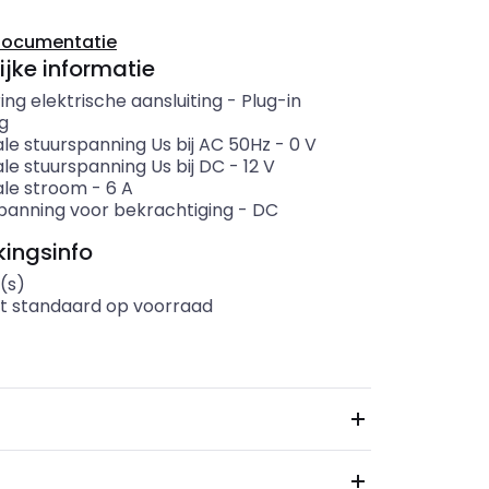
documentatie
ijke informatie
ing elektrische aansluiting
-
Plug-in
ng
le stuurspanning Us bij AC 50Hz
-
0
V
le stuurspanning Us bij DC
-
12
V
le stroom
-
6
A
panning voor bekrachtiging
-
DC
ingsinfo
(s)
t standaard op voorraad