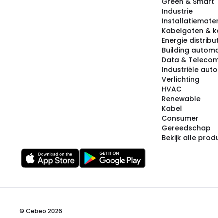
Green & Smart
Industrie
Installatiemater
Kabelgoten & k
Energie distribu
Building automa
Data & Teleco
Industriële aut
Verlichting
HVAC
Renewable
Kabel
Consumer
Gereedschap
Bekijk alle pro
© Cebeo 2026