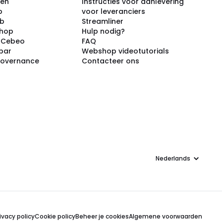
ken
Instructies voor aanlevering
p
voor leveranciers
ub
Streamliner
shop
Hulp nodig?
j Cebeo
FAQ
par
Webshop videotutorials
Governance
Contacteer ons
Taal
ivacy policy
Cookie policy
Beheer je cookies
Algemene voorwaarden