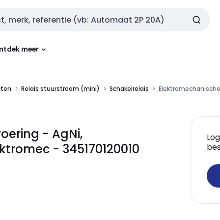
ntdek meer
cten
Relais stuurstroom (mini)
Schakelrelais
Elektromechanische u
oering - AgNi,
Log
lektromec - 345170120010
bes