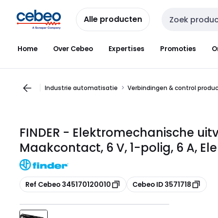
Overslaan
Overslaan
naar
naar
Alle producten
Zoekveld invoer
navigatie
inhoud
Home
Over Cebeo
Expertises
Promoties
O
Industrie automatisatie
Verbindingen & control produ
FINDER - Elektromechanische uitv
Maakcontact, 6 V, 1-polig, 6 A, E
Kopiëren
Kopiëren
Ref Cebeo 345170120010
Cebeo ID 3571718