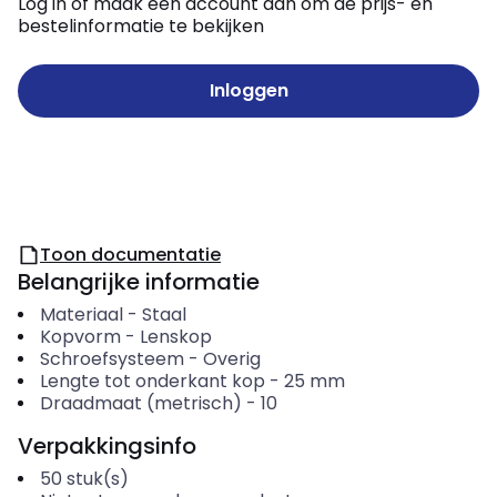
Log in of maak een account aan om de prijs- en
bestelinformatie te bekijken
Inloggen
Toon documentatie
Belangrijke informatie
Materiaal
-
Staal
Kopvorm
-
Lenskop
Schroefsysteem
-
Overig
Lengte tot onderkant kop
-
25
mm
Draadmaat (metrisch)
-
10
Verpakkingsinfo
50
stuk(s)