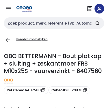
Overslaan
Overslaan
naar
naar
navigatie
inhoud
Zoekveld invoer
Breadcrumb bekijken
OBO BETTERMANN - Bout platkop
+ sluiting + zeskantmoer FRS
M10x25S - vuurverzinkt - 6407560
Kopiëren
Kopiëren
Ref Cebeo 6407560
Cebeo ID 3629376