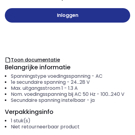
Inloggen
Toon documentatie
Belangrijke informatie
Spanningstype voedingsspanning
-
AC
1e secundaire spanning
-
24...28
V
Max. uitgangsstroom 1
-
1.3
A
Nom. voedingsspanning bij AC 50 Hz
-
100...240
V
Secundaire spanning instelbaar
-
ja
Verpakkingsinfo
1
stuk(s)
Niet retourneerbaar product