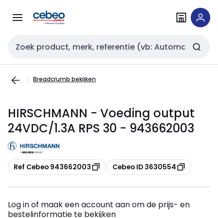
Overslaan
Overslaan
naar
naar
navigatie
inhoud
Zoekveld invoer
Breadcrumb bekijken
HIRSCHMANN - Voeding output
24VDC/1.3A RPS 30 - 943662003
Kopiëren
Kopiëren
Ref Cebeo 943662003
Cebeo ID 3630554
Log in of maak een account aan om de prijs- en
bestelinformatie te bekijken