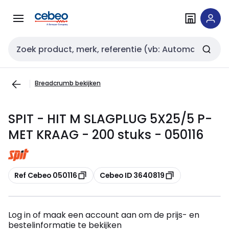
Overslaan
Overslaan
naar
naar
navigatie
inhoud
Zoekveld invoer
Breadcrumb bekijken
SPIT - HIT M SLAGPLUG 5X25/5 P-
MET KRAAG - 200 stuks - 050116
Kopiëren
Kopiëren
Ref Cebeo 050116
Cebeo ID 3640819
Log in of maak een account aan om de prijs- en
bestelinformatie te bekijken