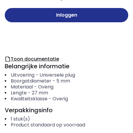
Inloggen
Toon documentatie
Belangrijke informatie
Uitvoering
-
Universele plug
Boorgatdiameter
-
5
mm
Materiaal
-
Overig
Lengte
-
27
mm
Kwaliteitsklasse
-
Overig
Verpakkingsinfo
1
stuk(s)
Product standaard op voorraad