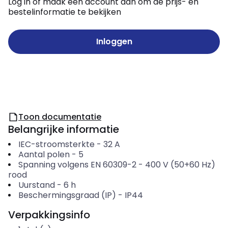
Log in of maak een account aan om de prijs- en
bestelinformatie te bekijken
Inloggen
Toon documentatie
Belangrijke informatie
IEC-stroomsterkte
-
32
A
Aantal polen
-
5
Spanning volgens EN 60309-2
-
400 V (50+60 Hz)
rood
Uurstand
-
6
h
Beschermingsgraad (IP)
-
IP44
Verpakkingsinfo