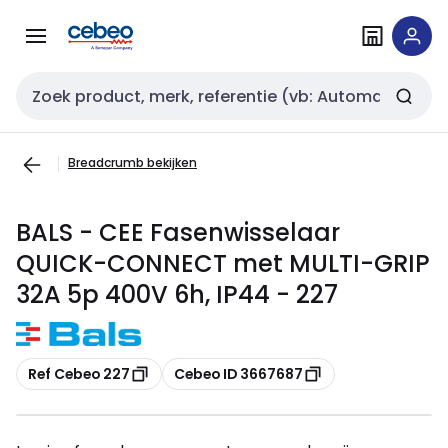
Overslaan
Overslaan
naar
naar
navigatie
inhoud
Zoekveld invoer
Breadcrumb bekijken
BALS - CEE Fasenwisselaar
QUICK-CONNECT met MULTI-GRIP
32A 5p 400V 6h, IP44 - 227
Kopiëren
Kopiëren
Ref Cebeo 227
Cebeo ID 3667687