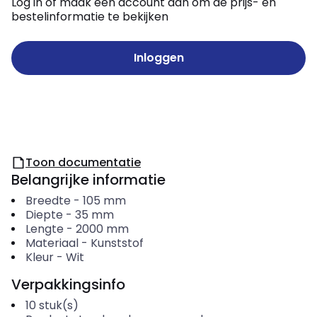
Log in of maak een account aan om de prijs- en
bestelinformatie te bekijken
Inloggen
Toon documentatie
Belangrijke informatie
Breedte
-
105
mm
Diepte
-
35
mm
Lengte
-
2000
mm
Materiaal
-
Kunststof
Kleur
-
Wit
Verpakkingsinfo
10
stuk(s)