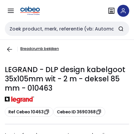
Overslaan
Overslaan
naar
naar
navigatie
inhoud
Zoekveld invoer
Breadcrumb bekijken
LEGRAND - DLP design kabelgoot
35x105mm wit - 2 m - deksel 85
mm - 010463
Kopiëren
Kopiëren
Ref Cebeo 10463
Cebeo ID 3690368