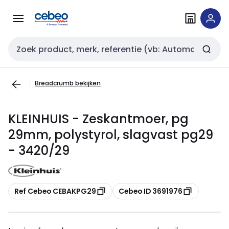
Overslaan
Overslaan
naar
naar
navigatie
inhoud
Zoekveld invoer
Breadcrumb bekijken
KLEINHUIS - Zeskantmoer, pg
29mm, polystyrol, slagvast pg29
- 3420/29
Kopiëren
Kopiëren
Ref Cebeo CEBAKPG29
Cebeo ID 3691976