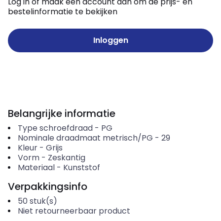
Log in of maak een account aan om de prijs- en
bestelinformatie te bekijken
Inloggen
Belangrijke informatie
Type schroefdraad
-
PG
Nominale draadmaat metrisch/PG
-
29
Kleur
-
Grijs
Vorm
-
Zeskantig
Materiaal
-
Kunststof
Verpakkingsinfo
50
stuk(s)
Niet retourneerbaar product