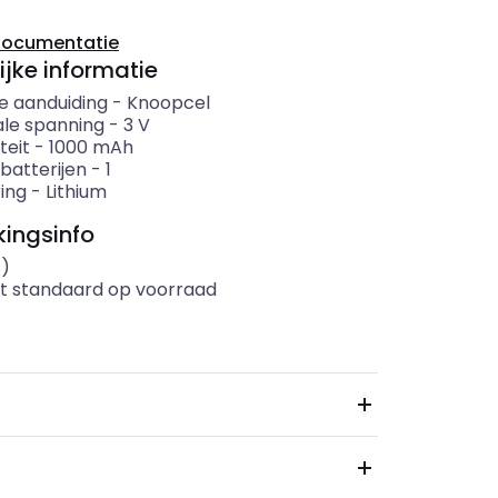
documentatie
ijke informatie
e aanduiding
-
Knoopcel
le spanning
-
3
V
teit
-
1000
mAh
batterijen
-
1
ing
-
Lithium
ingsinfo
s)
t standaard op voorraad