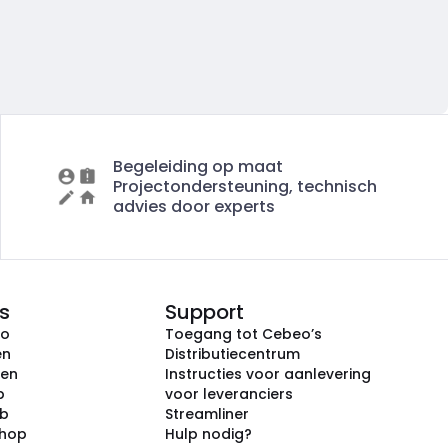
Begeleiding op maat
Projectondersteuning, technisch
advies door experts
s
Support
eo
Toegang tot Cebeo’s
en
Distributiecentrum
ken
Instructies voor aanlevering
p
voor leveranciers
ub
Streamliner
shop
Hulp nodig?