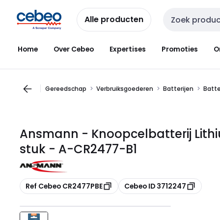
Overslaan
Overslaan
naar
naar
Alle producten
Zoekveld invoer
navigatie
inhoud
Home
Over Cebeo
Expertises
Promoties
O
Gereedschap
Verbruiksgoederen
Batterijen
Batte
Ansmann - Knoopcelbatterij Lithiu
stuk - A-CR2477-B1
Kopiëren
Kopiëren
Ref Cebeo CR2477PBE
Cebeo ID 3712247