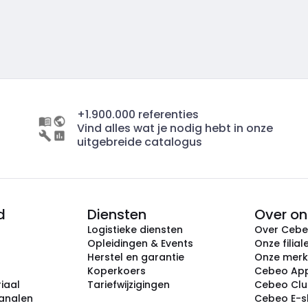
+1.900.000 referenties
Vind alles wat je nodig hebt in onze
uitgebreide catalogus
d
Diensten
Over on
Logistieke diensten
Over Ceb
Opleidingen & Events
Onze filial
Herstel en garantie
Onze mer
Koperkoers
Cebeo Ap
iaal
Tariefwijzigingen
Cebeo Cl
analen
Cebeo E-