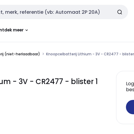
ntdek meer
rij (niet-herlaadbaar)
Knoopcelbatterij Lithium - 3V - CR2477 - blister
m - 3V - CR2477 - blister 1
Log
bes