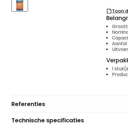
Toon 
Belangr
Groott
Nomina
Capaci
Aantal 
Uitvoer
Verpakk
1
stuk(
Produc
Referenties
Technische specificaties