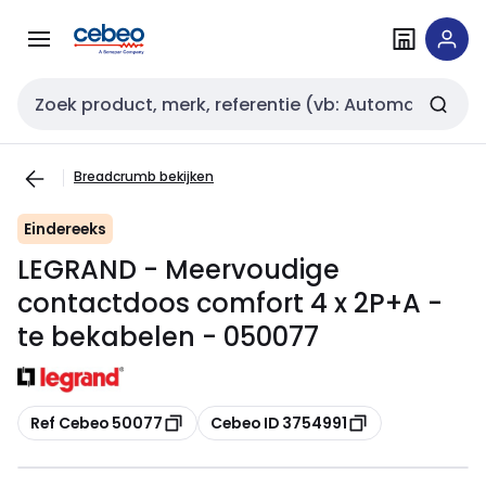
Overslaan
Overslaan
naar
naar
navigatie
inhoud
Zoekveld invoer
Breadcrumb bekijken
Eindereeks
LEGRAND - Meervoudige
contactdoos comfort 4 x 2P+A -
te bekabelen - 050077
Kopiëren
Kopiëren
Ref Cebeo 50077
Cebeo ID 3754991