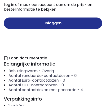
Log in of maak een account aan om de prijs- en
bestelinformatie te bekijken
Inloggen
Toon documentatie
Belangrijke informatie
Behuizingsvorm
-
Overig
Aantal randaarde-contactdozen
-
0
Aantal Euro-contactdozen
-
0
Aantal CEE-contactdozen
-
0
Aantal contactdozen met penaarde
-
4
Verpakkingsinfo
1
stuk(s)