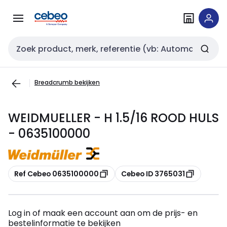
Overslaan
Overslaan
naar
naar
navigatie
inhoud
Zoekveld invoer
Breadcrumb bekijken
WEIDMUELLER - H 1.5/16 ROOD HULS
- 0635100000
Kopiëren
Kopiëren
Ref Cebeo 0635100000
Cebeo ID 3765031
Log in of maak een account aan om de prijs- en
bestelinformatie te bekijken