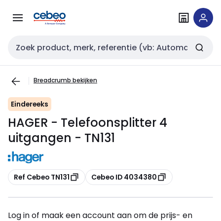
Overslaan
Overslaan
naar
naar
navigatie
inhoud
Zoekveld invoer
Breadcrumb bekijken
Eindereeks
HAGER - Telefoonsplitter 4
uitgangen - TN131
Kopiëren
Kopiëren
Ref Cebeo TN131
Cebeo ID 4034380
Log in of maak een account aan om de prijs- en