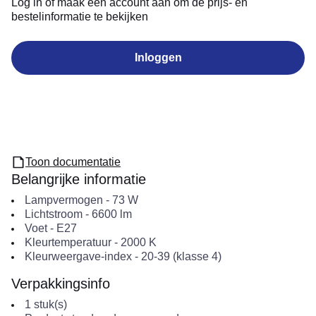
Log in of maak een account aan om de prijs- en
bestelinformatie te bekijken
Inloggen
Toon documentatie
Belangrijke informatie
Lampvermogen
-
73
W
Lichtstroom
-
6600
lm
Voet
-
E27
Kleurtemperatuur
-
2000
K
Kleurweergave-index
-
20-39 (klasse 4)
Verpakkingsinfo
1
stuk(s)