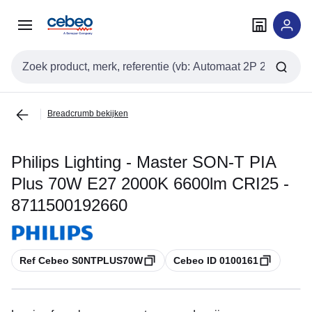
Overslaan
Overslaan
naar
naar
navigatie
inhoud
Zoekveld invoer
Breadcrumb bekijken
Philips Lighting - Master SON-T PIA
Plus 70W E27 2000K 6600lm CRI25 -
8711500192660
Kopiëren
Kopiëren
Ref Cebeo S0NTPLUS70W
Cebeo ID 0100161