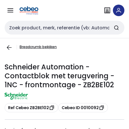
Overslaan
Overslaan
naar
naar
navigatie
inhoud
Zoekveld invoer
Breadcrumb bekijken
Schneider Automation -
Contactblok met terugvering -
1NC - frontmontage - ZB2BE102
Kopiëren
Kopiëren
Ref Cebeo ZB2BE102
Cebeo ID 0010092