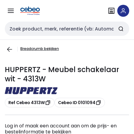
Overslaan
Overslaan
naar
naar
navigatie
inhoud
Zoekveld invoer
Breadcrumb bekijken
HUPPERTZ - Meubel schakelaar
wit - 4313W
Kopiëren
Kopiëren
Ref Cebeo 4313W
Cebeo ID 0101094
Log in of maak een account aan om de prijs- en
bestelinformatie te bekijken