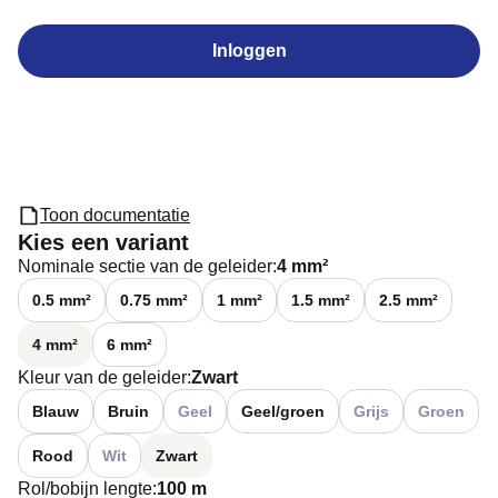
Inloggen
Toon documentatie
Kies een variant
Nominale sectie van de geleider
:
4 mm²
0.5 mm²
0.75 mm²
1 mm²
1.5 mm²
2.5 mm²
4 mm²
6 mm²
Kleur van de geleider
:
Zwart
Andere varianten (Huidige combinatie niet moge
Andere varianten (Huid
Andere varian
Blauw
Bruin
Geel
Geel/groen
Grijs
Groen
Andere varianten (Huidige combinatie niet mogelijk)
Rood
Wit
Zwart
Rol/bobijn lengte
:
100 m