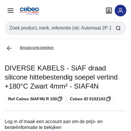
Overslaan
Overslaan
naar
naar
navigatie
inhoud
Zoekveld invoer
Breadcrumb bekijken
DIVERSE KABELS - SiAF draad
silicone hittebestendig soepel vertind
+180°C Zwart 4mm² - SIAF4N
Kopiëren
Kopiëren
Ref Cebeo SIAF4N R 100
Cebeo ID 0102102
Log in of maak een account aan om de prijs- en
bestelinformatie te bekijken