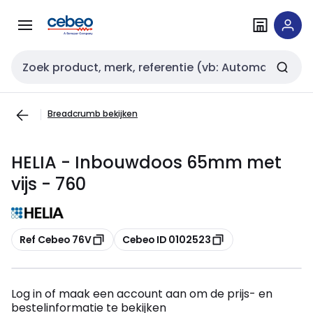
Overslaan
Overslaan
naar
naar
navigatie
inhoud
Zoekveld invoer
Breadcrumb bekijken
HELIA - Inbouwdoos 65mm met
vijs - 760
Kopiëren
Kopiëren
Ref Cebeo 76V
Cebeo ID 0102523
Log in of maak een account aan om de prijs- en
bestelinformatie te bekijken