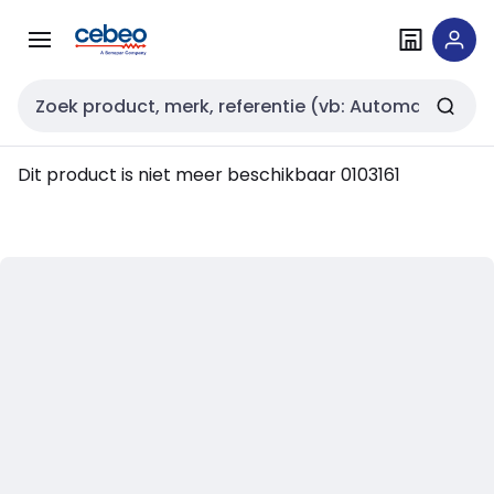
Overslaan
Overslaan
naar
naar
navigatie
inhoud
Zoekveld invoer
Dit product is niet meer beschikbaar
0103161