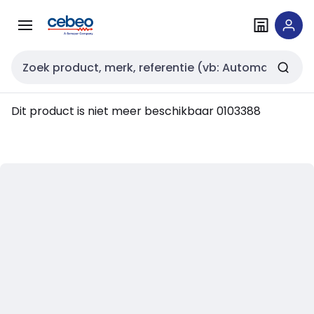
Overslaan
Overslaan
naar
naar
navigatie
inhoud
Zoekveld invoer
Dit product is niet meer beschikbaar
0103388