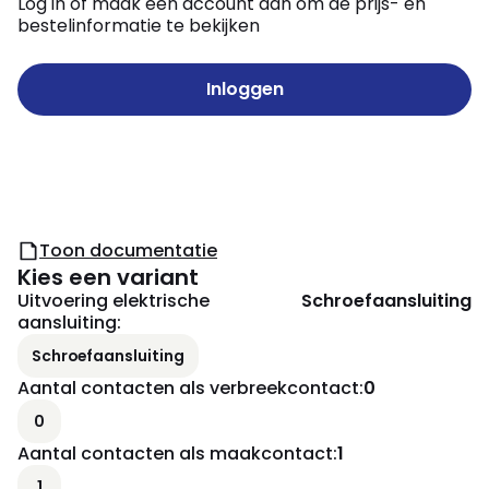
Log in of maak een account aan om de prijs- en
bestelinformatie te bekijken
Inloggen
Toon documentatie
Kies een variant
Uitvoering elektrische
Schroefaansluiting
aansluiting
:
Schroefaansluiting
Aantal contacten als verbreekcontact
:
0
0
Aantal contacten als maakcontact
:
1
1