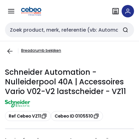
Overslaan
Overslaan
naar
naar
navigatie
inhoud
Zoekveld invoer
Breadcrumb bekijken
Schneider Automation -
Nulleiderpool 40A | Accessoires
Vario V02-V2 lastscheider - VZ11
Kopiëren
Kopiëren
Ref Cebeo VZ11
Cebeo ID 0105510