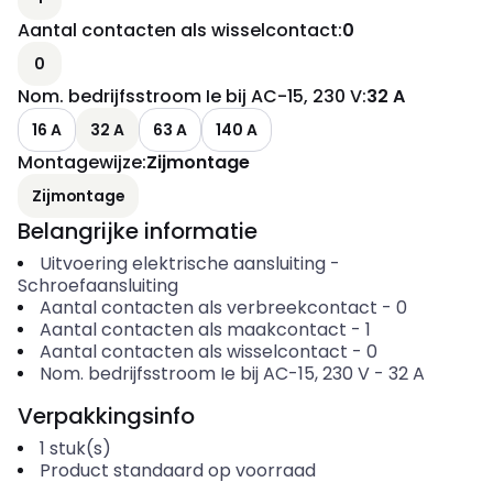
Aantal contacten als wisselcontact
:
0
0
Nom. bedrijfsstroom Ie bij AC-15, 230 V
:
32 A
16 A
32 A
63 A
140 A
Montagewijze
:
Zijmontage
Zijmontage
Belangrijke informatie
Uitvoering elektrische aansluiting
-
Schroefaansluiting
Aantal contacten als verbreekcontact
-
0
Aantal contacten als maakcontact
-
1
Aantal contacten als wisselcontact
-
0
Nom. bedrijfsstroom Ie bij AC-15, 230 V
-
32
A
Verpakkingsinfo
1
stuk(s)
Product standaard op voorraad