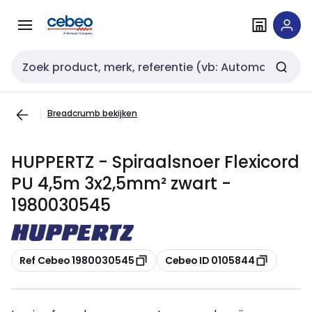
Overslaan
Overslaan
naar
naar
navigatie
inhoud
Zoekveld invoer
Breadcrumb bekijken
HUPPERTZ - Spiraalsnoer Flexicord
PU 4,5m 3x2,5mm² zwart -
1980030545
Kopiëren
Kopiëren
Ref Cebeo 1980030545
Cebeo ID 0105844