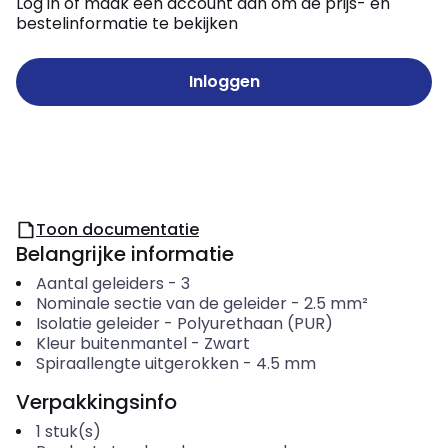
Log in of maak een account aan om de prijs- en
bestelinformatie te bekijken
Inloggen
Toon documentatie
Belangrijke informatie
Aantal geleiders
-
3
Nominale sectie van de geleider
-
2.5
mm²
Isolatie geleider
-
Polyurethaan (PUR)
Kleur buitenmantel
-
Zwart
Spiraallengte uitgerokken
-
4.5
mm
Verpakkingsinfo
1
stuk(s)