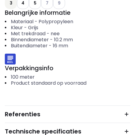
Andere varianten (Huidige combinatie niet m
Andere varianten (Huidige combinatie n
3
4
5
7
9
Belangrijke informatie
Materiaal
-
Polypropyleen
Kleur
-
Grijs
Met trekdraad
-
nee
Binnendiameter
-
10.2
mm
Buitendiameter
-
16
mm
Verpakkingsinfo
100
meter
Product standaard op voorraad
Referenties
Technische specificaties