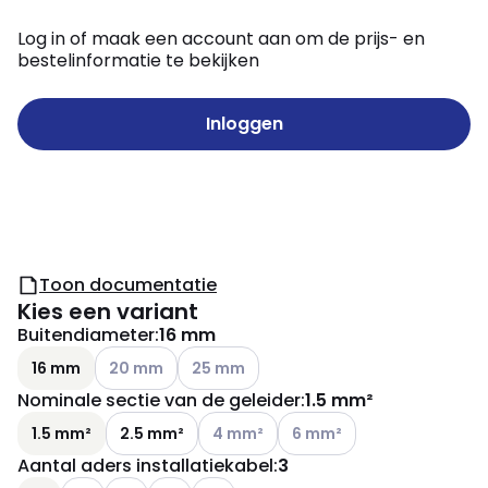
Log in of maak een account aan om de prijs- en
bestelinformatie te bekijken
Inloggen
Toon documentatie
Kies een variant
Buitendiameter
:
16 mm
Andere varianten (Huidige combinatie niet mogelijk
Andere varianten (Huidige combinatie ni
16 mm
20 mm
25 mm
Nominale sectie van de geleider
:
1.5 mm²
Andere varianten (Huidige combinatie 
Andere varianten (Huidige c
1.5 mm²
2.5 mm²
4 mm²
6 mm²
Aantal aders installatiekabel
:
3