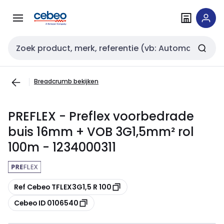
Overslaan
Overslaan
naar
naar
navigatie
inhoud
Zoekveld invoer
Breadcrumb bekijken
PREFLEX - Preflex voorbedrade
buis 16mm + VOB 3G1,5mm² rol
100m - 1234000311
Kopiëren
Ref Cebeo TFLEX3G1,5 R 100
Kopiëren
Cebeo ID 0106540