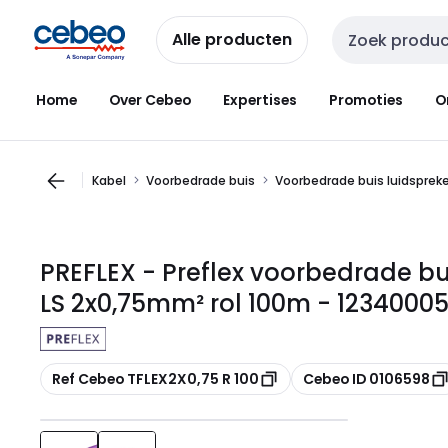
Overslaan
Overslaan
naar
naar
Alle producten
Zoekveld invoer
navigatie
inhoud
Home
Over Cebeo
Expertises
Promoties
O
Kabel
Voorbedrade buis
Voorbedrade buis luidsprek
PREFLEX - Preflex voorbedrade b
LS 2x0,75mm² rol 100m - 12340005
Kopiëren
Kopiëren
Ref Cebeo TFLEX2X0,75 R 100
Cebeo ID 0106598