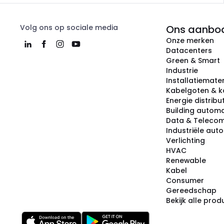
Volg ons op sociale media
Ons aanbo
Onze merken
Datacenters
Green & Smart
Industrie
Installatiemater
Kabelgoten & k
Energie distribu
Building automa
Data & Teleco
Industriële aut
Verlichting
HVAC
Renewable
Kabel
Consumer
Gereedschap
Bekijk alle pro