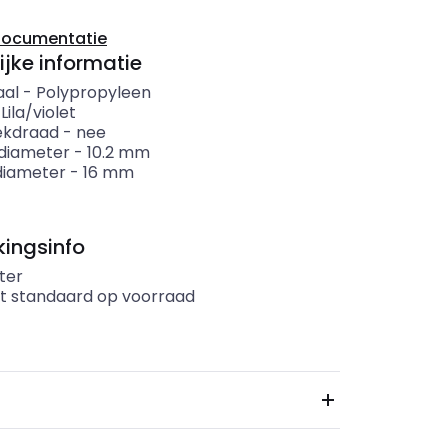
documentatie
ijke informatie
aal
-
Polypropyleen
-
Lila/violet
ekdraad
-
nee
diameter
-
10.2
mm
diameter
-
16
mm
ingsinfo
ter
t standaard op voorraad