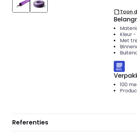
Toon 
Belangr
Materi
Kleur
Met tr
Binnen
Buiten
Verpakk
100
me
Produc
Referenties