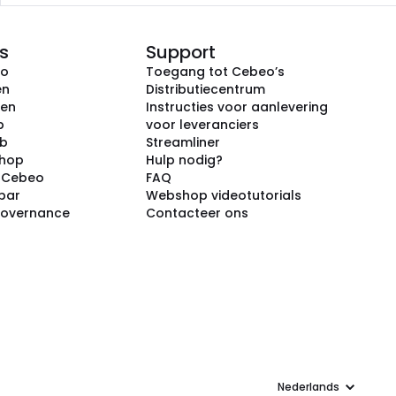
s
Support
eo
Toegang tot Cebeo’s
en
Distributiecentrum
ken
Instructies voor aanlevering
p
voor leveranciers
ub
Streamliner
shop
Hulp nodig?
j Cebeo
FAQ
par
Webshop videotutorials
Governance
Contacteer ons
Taal