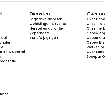
d
Diensten
Over on
Logistieke diensten
Over Ceb
Opleidingen & Events
Onze filial
Herstel en garantie
Onze mer
Koperkoers
Cebeo Ap
iaal
Tariefwijzigingen
Cebeo Cl
analen
Cebeo E-
tie
Werken bi
tion & Control
Over Sone
m
Sonepar 
omatisatie
ducten