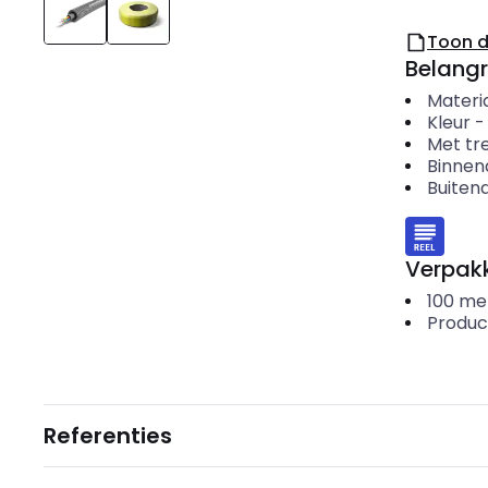
Toon 
Belangr
Materi
Kleur
Met tr
Binnen
Buiten
Verpakk
100
me
Produc
Referenties