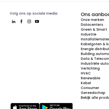
Volg ons op sociale media
Ons aanbo
Onze merken
Datacenters
Green & Smart
Industrie
Installatiemater
Kabelgoten & k
Energie distribu
Building automa
Data & Teleco
Industriële aut
Verlichting
HVAC
Renewable
Kabel
Consumer
Gereedschap
Bekijk alle pro