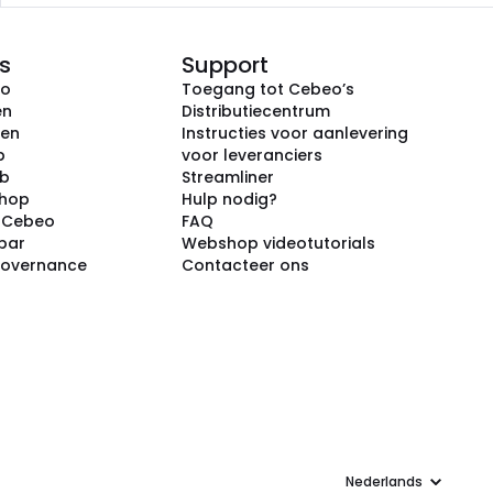
s
Support
eo
Toegang tot Cebeo’s
en
Distributiecentrum
ken
Instructies voor aanlevering
p
voor leveranciers
ub
Streamliner
shop
Hulp nodig?
j Cebeo
FAQ
par
Webshop videotutorials
Governance
Contacteer ons
Taal