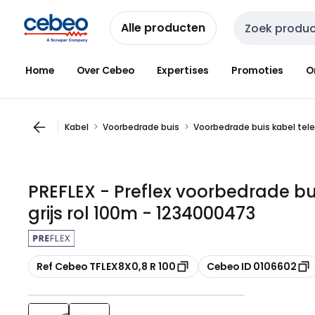
Overslaan
Overslaan
naar
naar
Alle producten
Zoekveld invoer
navigatie
inhoud
Home
Over Cebeo
Expertises
Promoties
O
Kabel
Voorbedrade buis
Voorbedrade buis kabel tele
PREFLEX - Preflex voorbedrade 
grijs rol 100m - 1234000473
Kopiëren
Kopiëren
Ref Cebeo TFLEX8X0,8 R 100
Cebeo ID 0106602