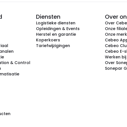
d
Diensten
Over on
Logistieke diensten
Over Ceb
Opleidingen & Events
Onze filial
Herstel en garantie
Onze mer
Koperkoers
Cebeo Ap
iaal
Tariefwijzigingen
Cebeo Cl
analen
Cebeo E-
tie
Werken bi
tion & Control
Over Sone
m
Sonepar 
omatisatie
ducten