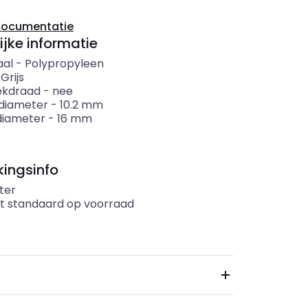
documentatie
ijke informatie
aal
-
Polypropyleen
-
Grijs
ekdraad
-
nee
diameter
-
10.2
mm
diameter
-
16
mm
ingsinfo
ter
t standaard op voorraad