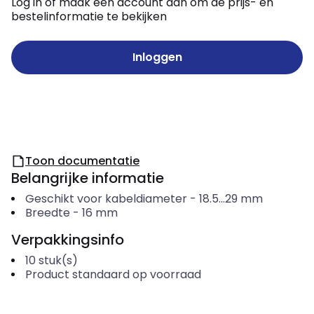
Log in of maak een account aan om de prijs- en
bestelinformatie te bekijken
Inloggen
Toon documentatie
Belangrijke informatie
Geschikt voor kabeldiameter
-
18.5...29
mm
Breedte
-
16
mm
Verpakkingsinfo
10
stuk(s)
Product standaard op voorraad