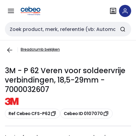
Overslaan
Overslaan
naar
naar
navigatie
inhoud
Zoekveld invoer
Breadcrumb bekijken
3M - P 62 Veren voor soldeervrije
verbindingen, 18,5-29mm -
7000032607
Kopiëren
Kopiëren
Ref Cebeo CFS-P62
Cebeo ID 0107070