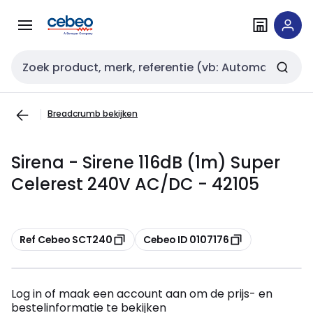
Overslaan
Overslaan
naar
naar
navigatie
inhoud
Zoekveld invoer
Breadcrumb bekijken
Sirena - Sirene 116dB (1m) Super
Celerest 240V AC/DC - 42105
Kopiëren
Kopiëren
Ref Cebeo SCT240
Cebeo ID 0107176
Log in of maak een account aan om de prijs- en
bestelinformatie te bekijken