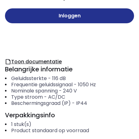
Inloggen
Toon documentatie
Belangrijke informatie
Geluidssterkte
-
116
dB
Frequentie geluidssignaal
-
1050
Hz
Nominale spanning
-
240
V
Type stroom
-
AC/DC
Beschermingsgraad (IP)
-
IP44
Verpakkingsinfo
1
stuk(s)
Product standaard op voorraad