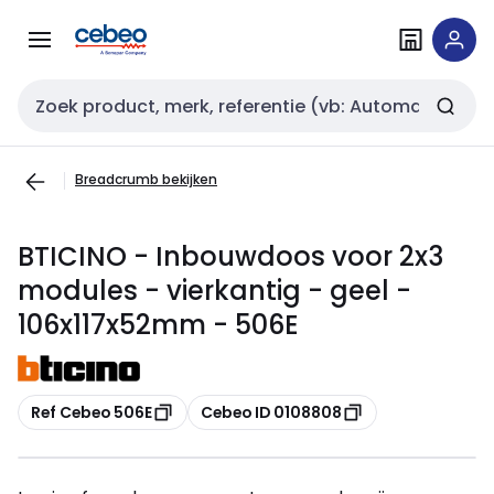
Overslaan
Overslaan
naar
naar
navigatie
inhoud
Zoekveld invoer
Breadcrumb bekijken
BTICINO - Inbouwdoos voor 2x3
modules - vierkantig - geel -
106x117x52mm - 506E
Kopiëren
Kopiëren
Ref Cebeo 506E
Cebeo ID 0108808