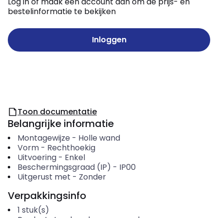
Log in of maak een account aan om de prijs- en
bestelinformatie te bekijken
Inloggen
Toon documentatie
Belangrijke informatie
Montagewijze
-
Holle wand
Vorm
-
Rechthoekig
Uitvoering
-
Enkel
Beschermingsgraad (IP)
-
IP00
Uitgerust met
-
Zonder
Verpakkingsinfo
1
stuk(s)