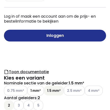
Log in of maak een account aan om de prijs- en
bestelinformatie te bekijken
Inloggen
Toon documentatie
Kies een variant
Nominale sectie van de geleider
:
1.5 mm²
Andere varianten (Huidige combinatie niet mogelijk)
Andere varianten (Huidige 
Andere variant
0.75 mm²
1 mm²
1.5 mm²
2.5 mm²
4 mm²
Aantal geleiders
:
2
Andere varianten (Huidige combinatie niet mogelijk)
Andere varianten (Huidige combinatie niet mogelij
Andere varianten (Huidige combinatie niet m
2
3
4
5