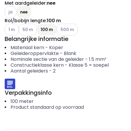
Met aardgeleider
:
nee
Andere varianten (Huidige combinatie niet mogelijk)
ja
nee
Rol/bobijn lengte
:
100 m
Andere varianten (Huidige combinatie niet mogelijk)
Andere varianten (Huidige combinatie niet mogelijk)
Andere varianten (Huidige combinati
1 m
50 m
100 m
500 m
Belangrijke informatie
Materiaal kern
-
Koper
Geleideroppervlakte
-
Blank
Nominale sectie van de geleider
-
1.5
mm²
Constructieklasse kern
-
Klasse 5 = soepel
Aantal geleiders
-
2
Verpakkingsinfo
100
meter
Product standaard op voorraad