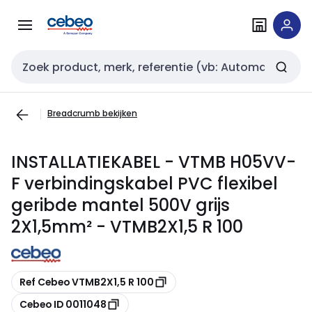
Overslaan
Overslaan
naar
naar
navigatie
inhoud
Zoekveld invoer
Breadcrumb bekijken
INSTALLATIEKABEL - VTMB H05VV-
F verbindingskabel PVC flexibel
geribde mantel 500V grijs
2X1,5mm² - VTMB2X1,5 R 100
Kopiëren
Ref Cebeo VTMB2X1,5 R 100
Kopiëren
Cebeo ID 0011048