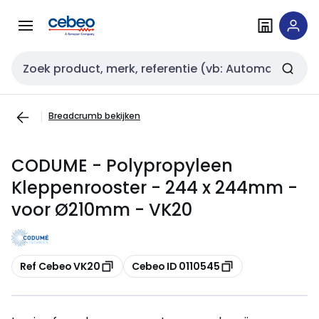
Overslaan
Overslaan
naar
naar
navigatie
inhoud
Zoekveld invoer
Breadcrumb bekijken
CODUME - Polypropyleen
Kleppenrooster - 244 x 244mm -
voor Ø210mm - VK20
Kopiëren
Kopiëren
Ref Cebeo VK20
Cebeo ID 0110545