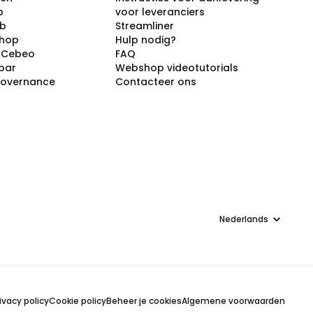
p
voor leveranciers
ub
Streamliner
shop
Hulp nodig?
j Cebeo
FAQ
par
Webshop videotutorials
Governance
Contacteer ons
Taal
ivacy policy
Cookie policy
Beheer je cookies
Algemene voorwaarden