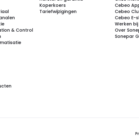
Koperkoers
Cebeo Ap
iaal
Tariefwijzigingen
Cebeo Cl
analen
Cebeo E-
tie
Werken bi
tion & Control
Over Sone
m
Sonepar 
omatisatie
ducten
Pr