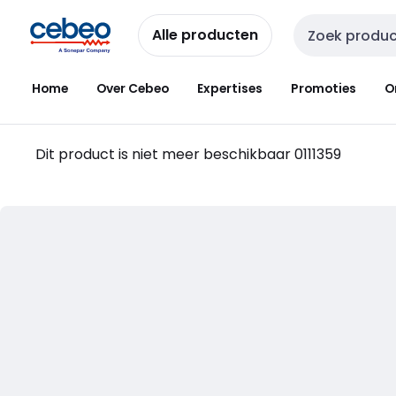
Overslaan
Overslaan
naar
naar
Alle producten
Zoekveld invoer
navigatie
inhoud
Home
Over Cebeo
Expertises
Promoties
O
Dit product is niet meer beschikbaar
0111359