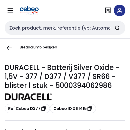
Overslaan
Overslaan
naar
naar
navigatie
inhoud
Zoekveld invoer
Breadcrumb bekijken
DURACELL - Batterij Silver Oxide -
1,5V - 377 / D377 / V377 / SR66 -
blister 1 stuk - 5000394062986
Kopiëren
Kopiëren
Ref Cebeo D377
Cebeo ID 0111415