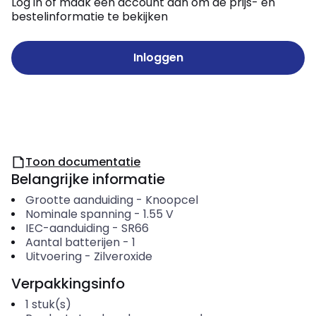
Log in of maak een account aan om de prijs- en
bestelinformatie te bekijken
Inloggen
Toon documentatie
Belangrijke informatie
Grootte aanduiding
-
Knoopcel
Nominale spanning
-
1.55
V
IEC-aanduiding
-
SR66
Aantal batterijen
-
1
Uitvoering
-
Zilveroxide
Verpakkingsinfo
1
stuk(s)