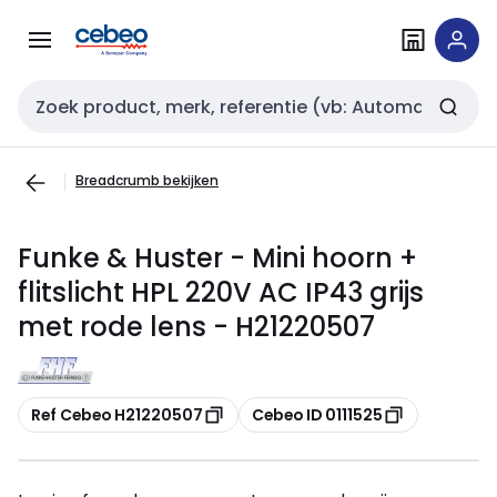
Overslaan
Overslaan
naar
naar
navigatie
inhoud
Zoekveld invoer
Breadcrumb bekijken
Funke & Huster - Mini hoorn +
flitslicht HPL 220V AC IP43 grijs
met rode lens - H21220507
Kopiëren
Kopiëren
Ref Cebeo H21220507
Cebeo ID 0111525