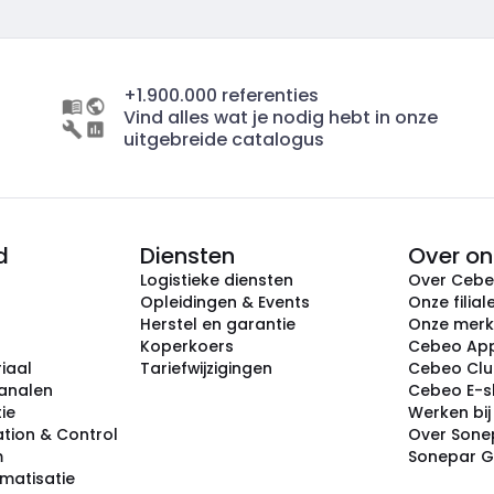
+1.900.000 referenties
Vind alles wat je nodig hebt in onze
uitgebreide catalogus
d
Diensten
Over on
Logistieke diensten
Over Ceb
Opleidingen & Events
Onze filial
Herstel en garantie
Onze mer
Koperkoers
Cebeo Ap
iaal
Tariefwijzigingen
Cebeo Cl
analen
Cebeo E-
tie
Werken bi
tion & Control
Over Sone
m
Sonepar 
omatisatie