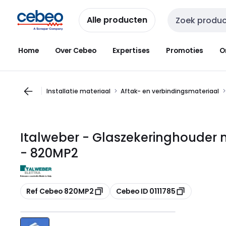
Overslaan
Overslaan
naar
naar
Alle producten
Zoekveld invoer
navigatie
inhoud
Home
Over Cebeo
Expertises
Promoties
O
Installatie materiaal
Aftak- en verbindingsmateriaal
Italweber - Glaszekeringhouder m
- 820MP2
Kopiëren
Kopiëren
Ref Cebeo 820MP2
Cebeo ID 0111785