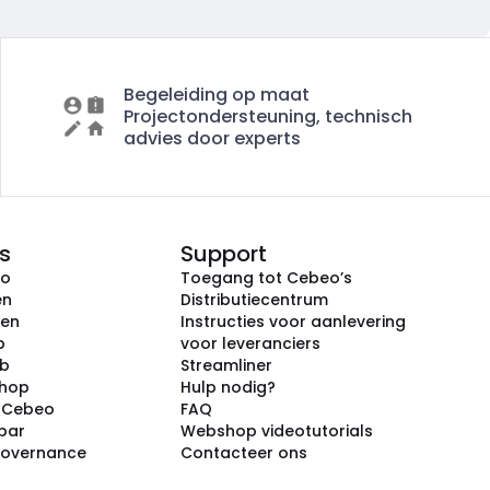
Begeleiding op maat
Projectondersteuning, technisch
advies door experts
s
Support
eo
Toegang tot Cebeo’s
en
Distributiecentrum
ken
Instructies voor aanlevering
p
voor leveranciers
ub
Streamliner
shop
Hulp nodig?
j Cebeo
FAQ
par
Webshop videotutorials
Governance
Contacteer ons