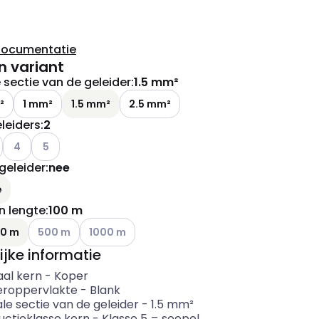
documentatie
n variant
sectie van de geleider
:
1.5 mm²
²
1 mm²
1.5 mm²
2.5 mm²
leiders
:
2
e varianten (Huidige combinatie niet mogelijk)
Andere varianten (Huidige combinatie niet mogelijk)
Andere varianten (Huidige combinatie niet mogelijk)
4
5
geleider
:
nee
ianten (Huidige combinatie niet mogelijk)
e
n lengte
:
100 m
ianten (Huidige combinatie niet mogelijk)
Andere varianten (Huidige combinatie niet mogelijk)
Andere varianten (Huidige combinatie niet mogel
00 m
500 m
1000 m
ijke informatie
aal kern
-
Koper
eroppervlakte
-
Blank
le sectie van de geleider
-
1.5
mm²
uctieklasse kern
-
Klasse 5 = soepel