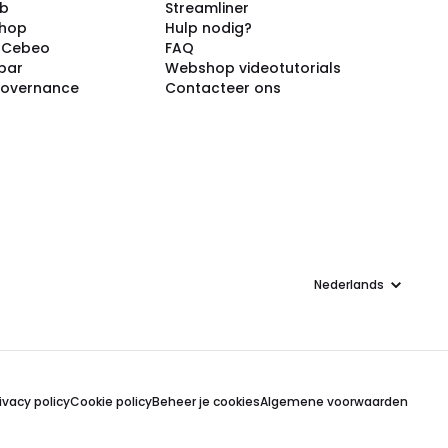
ub
Streamliner
shop
Hulp nodig?
j Cebeo
FAQ
par
Webshop videotutorials
Governance
Contacteer ons
Taal
ivacy policy
Cookie policy
Beheer je cookies
Algemene voorwaarden