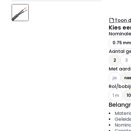
Toon 
Kies ee
Nominale 
0.75 mm
Aantal ge
Ander
2
3
Met aard
Andere var
ja
ne
Rol/bobij
Andere var
1 m
1
Belangr
Materi
Geleid
Nomina
Constr