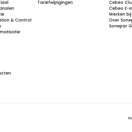
iaal
Tariefwijzigingen
Cebeo Cl
analen
Cebeo E-
tie
Werken bi
tion & Control
Over Sone
m
Sonepar 
omatisatie
ducten
Pr