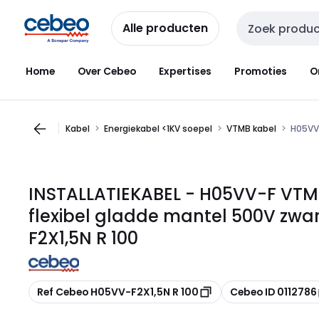
Overslaan
Overslaan
naar
naar
Alle producten
Zoekveld invoer
navigatie
inhoud
Home
Over Cebeo
Expertises
Promoties
O
Kabel
Energiekabel <1KV soepel
VTMB kabel
H05VV-
INSTALLATIEKABEL - H05VV-F VTM
flexibel gladde mantel 500V zwa
F2X1,5N R 100
Kopiëren
Kopiëren
Ref Cebeo H05VV-F2X1,5N R 100
Cebeo ID 0112786