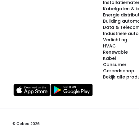
Installatiemater
Kabelgoten & k
Energie distribu
Building automa
Data & Teleco
Industriële aut
Verlichting
HVAC
Renewable
Kabel
Consumer
Gereedschap
Bekijk alle pro
© Cebeo 2026