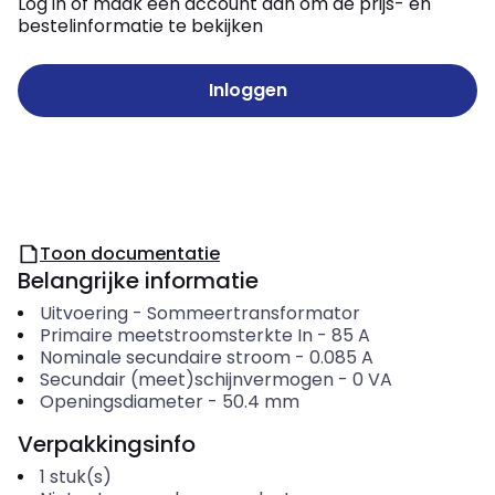
Log in of maak een account aan om de prijs- en
bestelinformatie te bekijken
Inloggen
Toon documentatie
Belangrijke informatie
Uitvoering
-
Sommeertransformator
Primaire meetstroomsterkte In
-
85
A
Nominale secundaire stroom
-
0.085
A
Secundair (meet)schijnvermogen
-
0
VA
Openingsdiameter
-
50.4
mm
Verpakkingsinfo
1
stuk(s)