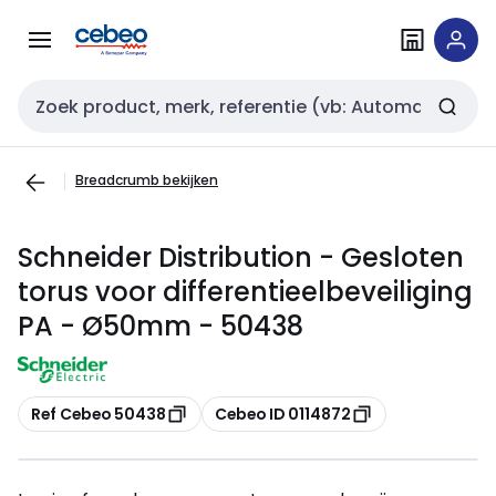
Overslaan
Overslaan
naar
naar
navigatie
inhoud
Zoekveld invoer
Breadcrumb bekijken
Schneider Distribution - Gesloten
torus voor differentieelbeveiliging
PA - Ø50mm - 50438
Kopiëren
Kopiëren
Ref Cebeo 50438
Cebeo ID 0114872