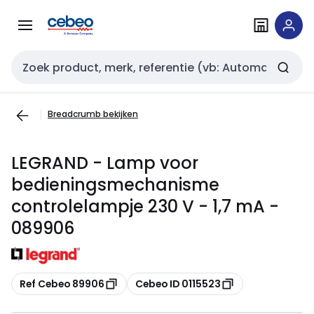
Overslaan
Overslaan
naar
naar
navigatie
inhoud
Zoekveld invoer
Breadcrumb bekijken
LEGRAND - Lamp voor
bedieningsmechanisme
controlelampje 230 V - 1,7 mA -
089906
Kopiëren
Kopiëren
Ref Cebeo 89906
Cebeo ID 0115523