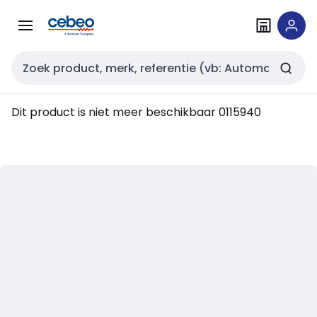
Overslaan
Overslaan
naar
naar
navigatie
inhoud
Zoekveld invoer
Dit product is niet meer beschikbaar
0115940