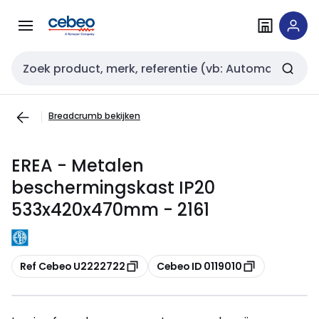
Overslaan
Overslaan
naar
naar
navigatie
inhoud
Zoekveld invoer
Breadcrumb bekijken
EREA - Metalen
beschermingskast IP20
533x420x470mm - 2161
Kopiëren
Kopiëren
Ref Cebeo U2222722
Cebeo ID 0119010